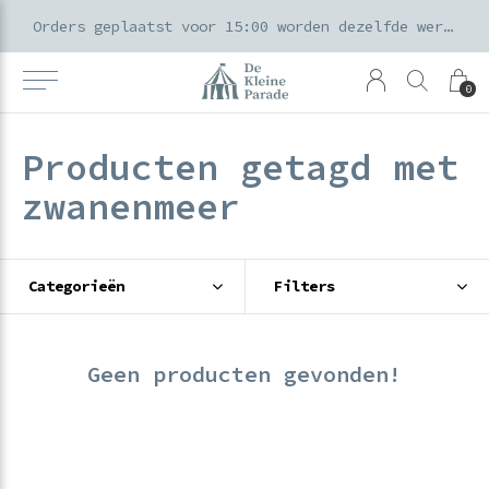
k voor ouders & kids in de Amsterdamse Pijp
Orders geplaatst voor 15:00 worden dezelfde werkdag verzonden
0
Producten getagd met
zwanenmeer
Categorieën
Filters
Geen producten gevonden!