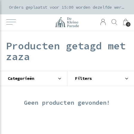
k voor ouders & kids in de Amsterdamse Pijp
Orders geplaatst voor 15:00 worden dezelfde werkdag verzonden
0
Producten getagd met
zaza
Categorieën
Filters
Geen producten gevonden!