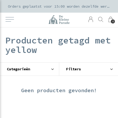
k voor ouders & kids in de Amsterdamse Pijp
Orders geplaatst voor 15:00 worden dezelfde werkdag verzonden
0
Producten getagd met
yellow
Categorieën
Filters
Geen producten gevonden!