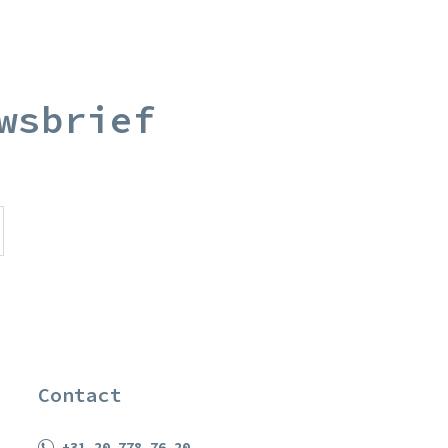
wsbrief
Contact
+31 20 778 76 20