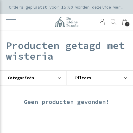
k voor ouders & kids in de Amsterdamse Pijp
Orders geplaatst voor 15:00 worden dezelfde werkdag verzonden
0
Producten getagd met
wisteria
Categorieën
Filters
Geen producten gevonden!