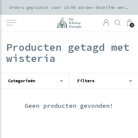
k voor ouders & kids in de Amsterdamse Pijp
Orders geplaatst voor 15:00 worden dezelfde werkdag verzonden
0
Producten getagd met
wisteria
Categorieën
Filters
Geen producten gevonden!