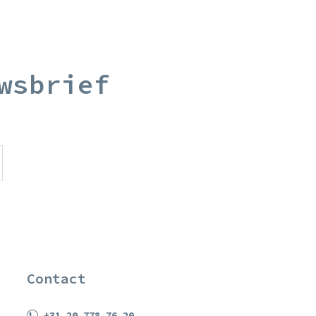
wsbrief
Contact
+31 20 778 76 20