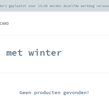
ders geplaatst voor 15:00 worden dezelfde werkdag verzon
CARD
d met winter
Geen producten gevonden!