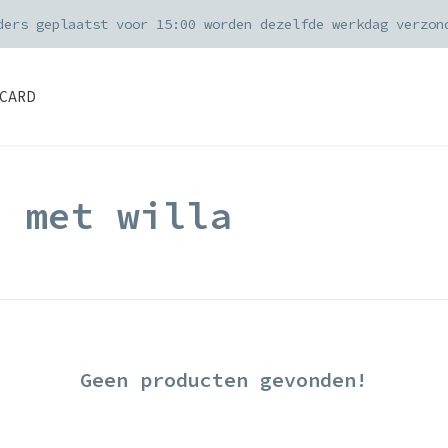
ders geplaatst voor 15:00 worden dezelfde werkdag verzon
CARD
d met willa
Geen producten gevonden!