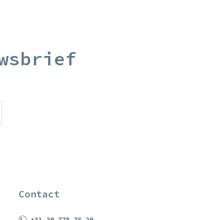
wsbrief
Contact
+31 20 778 76 20