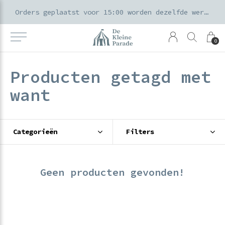
k voor ouders & kids in de Amsterdamse Pijp
Orders geplaatst voor 15:00 worden dezelfde werkdag verzonden
0
Producten getagd met
want
Categorieën
Filters
Geen producten gevonden!