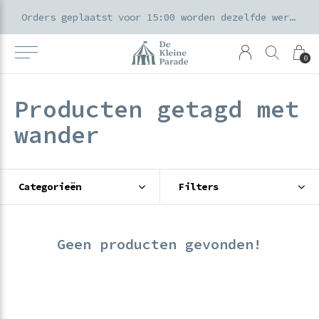
k voor ouders & kids in de Amsterdamse Pijp
Orders geplaatst voor 15:00 worden dezelfde werkdag verzonden
0
Producten getagd met
wander
Categorieën
Filters
Geen producten gevonden!