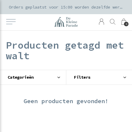
k voor ouders & kids in de Amsterdamse Pijp
Orders geplaatst voor 15:00 worden dezelfde werkdag verzonden
0
Producten getagd met
walt
Categorieën
Filters
Geen producten gevonden!