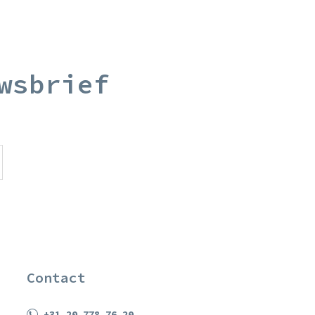
wsbrief
Contact
+31 20 778 76 20