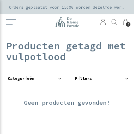
k voor ouders & kids in de Amsterdamse Pijp
Orders geplaatst voor 15:00 worden dezelfde werkdag verzonden
0
Producten getagd met
vulpotlood
Categorieën
Filters
Geen producten gevonden!