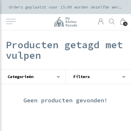
k voor ouders & kids in de Amsterdamse Pijp
Orders geplaatst voor 15:00 worden dezelfde werkdag verzonden
0
Producten getagd met
vulpen
Categorieën
Filters
Geen producten gevonden!