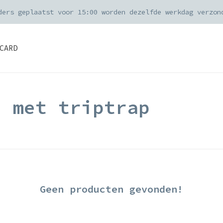
ders geplaatst voor 15:00 worden dezelfde werkdag verzon
CARD
d met triptrap
Geen producten gevonden!