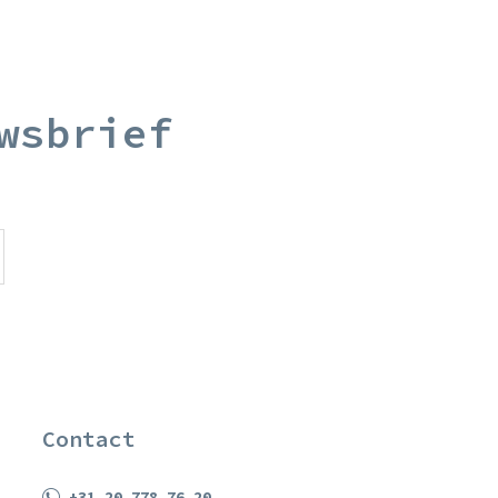
wsbrief
Contact
+31 20 778 76 20