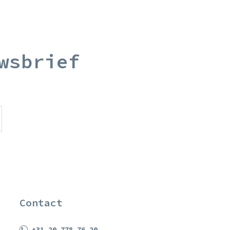
wsbrief
Contact
+31 20 778 76 20