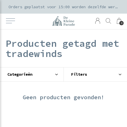
k voor ouders & kids in de Amsterdamse Pijp
Orders geplaatst voor 15:00 worden dezelfde werkdag verzonden
0
Producten getagd met
tradewinds
Categorieën
Filters
Geen producten gevonden!