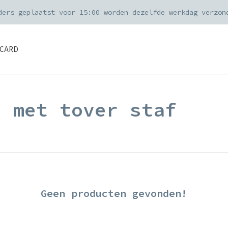
ders geplaatst voor 15:00 worden dezelfde werkdag verzon
CARD
d met tover staf
Geen producten gevonden!