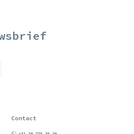
wsbrief
Contact
+31 20 778 76 20