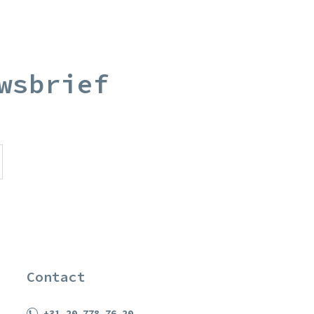
wsbrief
Contact
+31 20 778 76 20