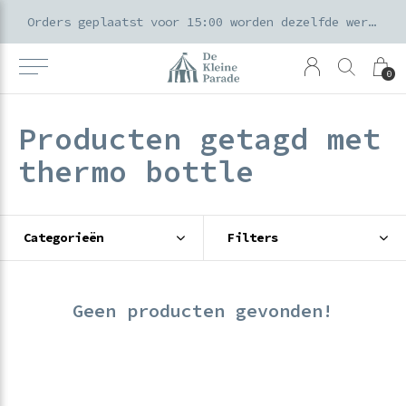
k voor ouders & kids in de Amsterdamse Pijp
Orders geplaatst voor 15:00 worden dezelfde werkdag verzonden
0
Producten getagd met
thermo bottle
Categorieën
Filters
Geen producten gevonden!