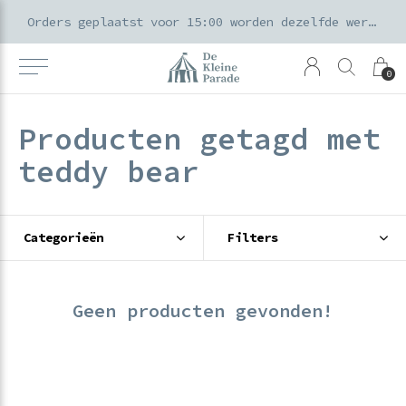
k voor ouders & kids in de Amsterdamse Pijp
Orders geplaatst voor 15:00 worden dezelfde werkdag verzonden
0
Producten getagd met
teddy bear
Categorieën
Filters
Geen producten gevonden!