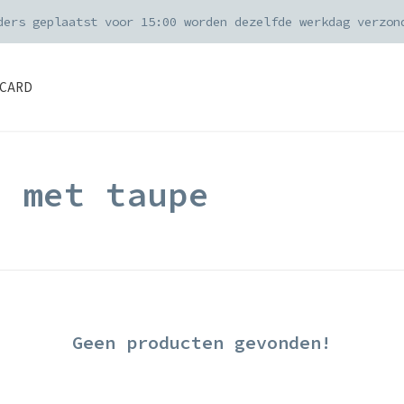
ders geplaatst voor 15:00 worden dezelfde werkdag verzon
CARD
d met taupe
Geen producten gevonden!