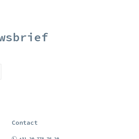
wsbrief
Contact
+31 20 778 76 20