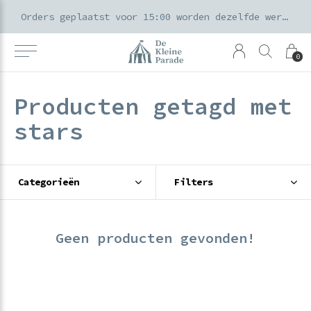
k voor ouders & kids in de Amsterdamse Pijp
Orders geplaatst voor 15:00 worden dezelfde werkdag verzonden
0
Producten getagd met
stars
Categorieën
Filters
Geen producten gevonden!