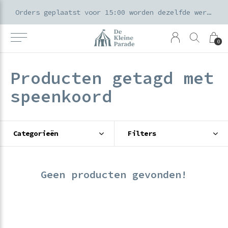
k voor ouders & kids in de Amsterdamse Pijp
Orders geplaatst voor 15:00 worden dezelfde werkdag verzonden
0
Producten getagd met
speenkoord
Categorieën
Filters
Geen producten gevonden!