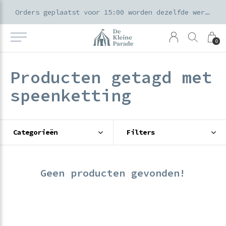
k voor ouders & kids in de Amsterdamse Pijp
Orders geplaatst voor 15:00 worden dezelfde werkdag verzonden
0
Producten getagd met
speenketting
Categorieën
Filters
Geen producten gevonden!