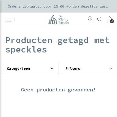
k voor ouders & kids in de Amsterdamse Pijp
Orders geplaatst voor 15:00 worden dezelfde werkdag verzonden
0
Producten getagd met
speckles
Categorieën
Filters
Geen producten gevonden!