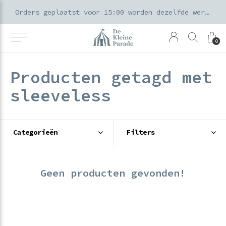
k voor ouders & kids in de Amsterdamse Pijp
Orders geplaatst voor 15:00 worden dezelfde werkdag verzonden
0
Producten getagd met
sleeveless
Categorieën
Filters
Geen producten gevonden!