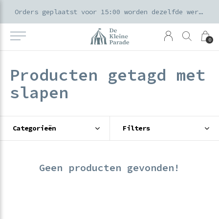
k voor ouders & kids in de Amsterdamse Pijp
Orders geplaatst voor 15:00 worden dezelfde werkdag verzonden
0
Producten getagd met
slapen
Categorieën
Filters
Geen producten gevonden!