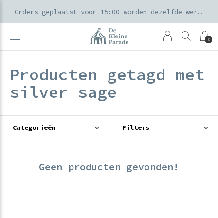
k voor ouders & kids in de Amsterdamse Pijp
Orders geplaatst voor 15:00 worden dezelfde werkdag verzonden
0
Producten getagd met
silver sage
Categorieën
Filters
Geen producten gevonden!