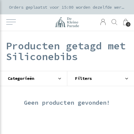
k voor ouders & kids in de Amsterdamse Pijp
Orders geplaatst voor 15:00 worden dezelfde werkdag verzonden
0
Producten getagd met
Siliconebibs
Categorieën
Filters
Geen producten gevonden!