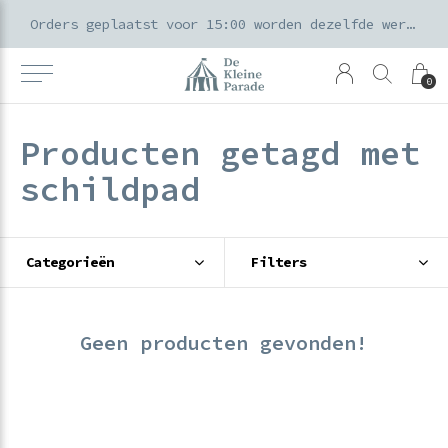
k voor ouders & kids in de Amsterdamse Pijp
Orders geplaatst voor 15:00 worden dezelfde werkdag verzonden
0
Producten getagd met
schildpad
Categorieën
Filters
Geen producten gevonden!