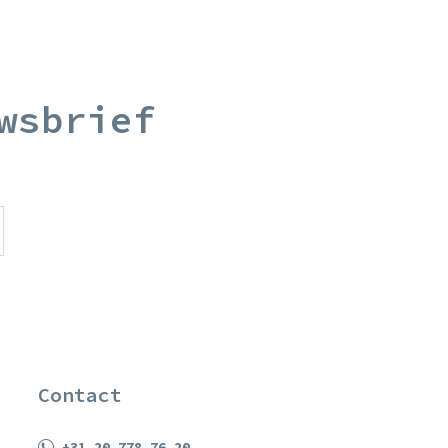
wsbrief
Contact
+31 20 778 76 20