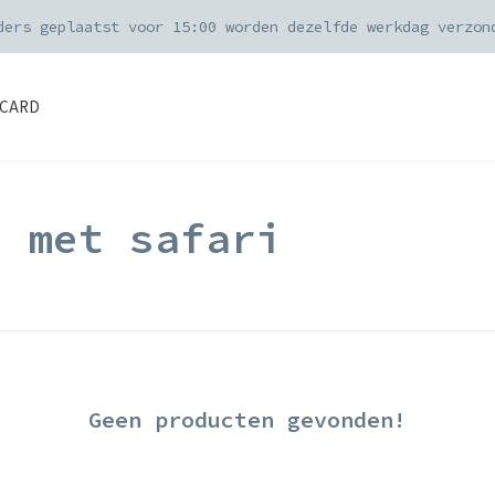
ders geplaatst voor 15:00 worden dezelfde werkdag verzon
CARD
d met safari
Geen producten gevonden!