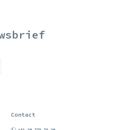
wsbrief
Contact
+31 20 778 76 20