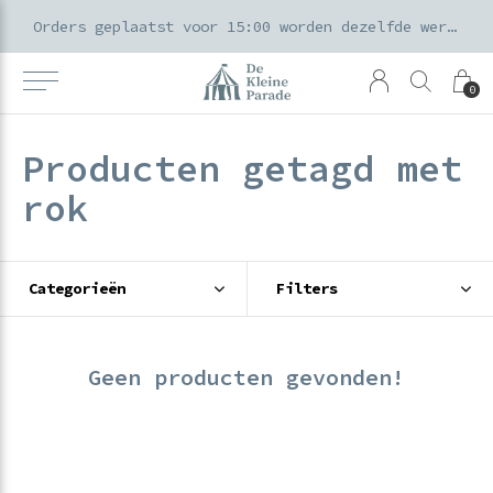
k voor ouders & kids in de Amsterdamse Pijp
Orders geplaatst voor 15:00 worden dezelfde werkdag verzonden
0
Producten getagd met
rok
Categorieën
Filters
Geen producten gevonden!