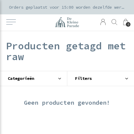
k voor ouders & kids in de Amsterdamse Pijp
Orders geplaatst voor 15:00 worden dezelfde werkdag verzonden
0
Producten getagd met
raw
Categorieën
Filters
Geen producten gevonden!