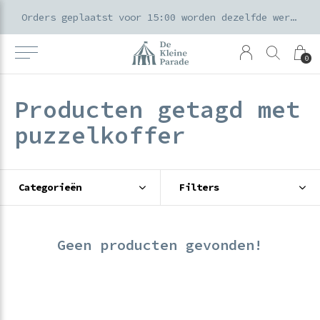
k voor ouders & kids in de Amsterdamse Pijp
Orders geplaatst voor 15:00 worden dezelfde werkdag verzonden
0
Producten getagd met
puzzelkoffer
Categorieën
Filters
Geen producten gevonden!