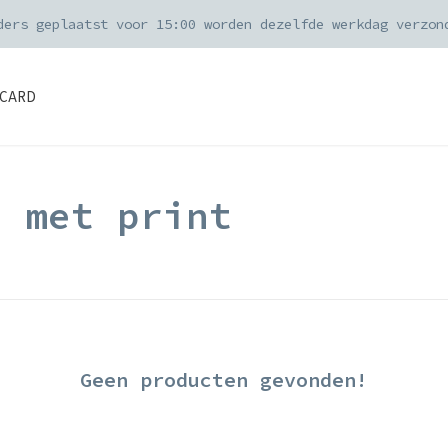
ders geplaatst voor 15:00 worden dezelfde werkdag verzon
CARD
d met print
Geen producten gevonden!