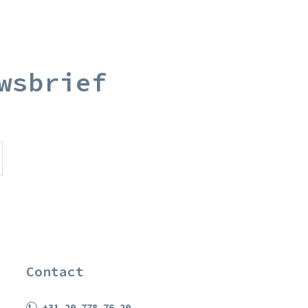
wsbrief
Contact
+31 20 778 76 20