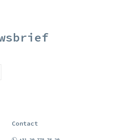
wsbrief
Contact
+31 20 778 76 20