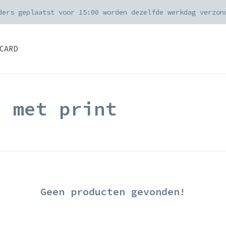
ders geplaatst voor 15:00 worden dezelfde werkdag verzon
CARD
d met print
Geen producten gevonden!