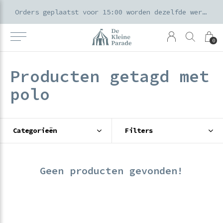
k voor ouders & kids in de Amsterdamse Pijp
Orders geplaatst voor 15:00 worden dezelfde werkdag verzonden
0
Producten getagd met
polo
Categorieën
Filters
Geen producten gevonden!