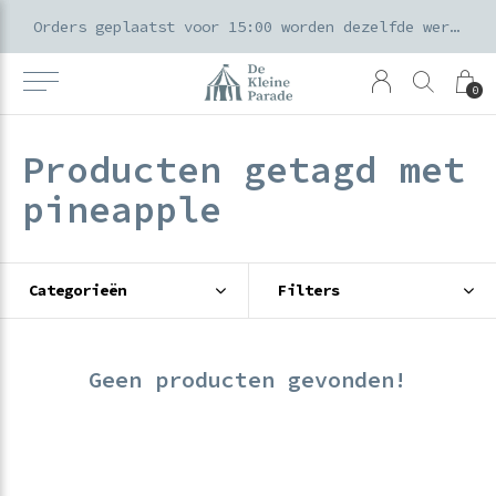
k voor ouders & kids in de Amsterdamse Pijp
Orders geplaatst voor 15:00 worden dezelfde werkdag verzonden
0
Producten getagd met
pineapple
Categorieën
Filters
Geen producten gevonden!