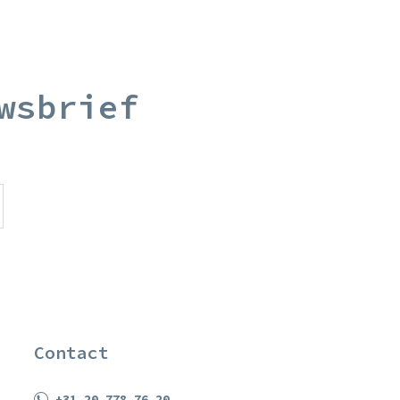
wsbrief
Contact
+31 20 778 76 20