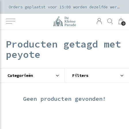
k voor ouders & kids in de Amsterdamse Pijp
Orders geplaatst voor 15:00 worden dezelfde werkdag verzonden
0
Producten getagd met
peyote
Categorieën
Filters
Geen producten gevonden!