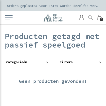
k voor ouders & kids in de Amsterdamse Pijp
Orders geplaatst voor 15:00 worden dezelfde werkdag verzonden
0
Producten getagd met
passief speelgoed
Categorieën
Filters
Geen producten gevonden!