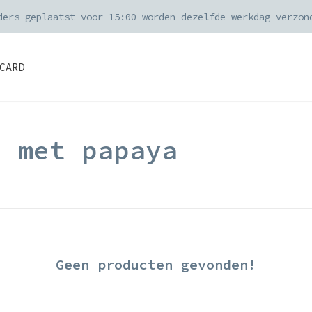
ders geplaatst voor 15:00 worden dezelfde werkdag verzon
CARD
d met papaya
Geen producten gevonden!