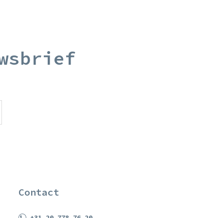
wsbrief
Contact
+31 20 778 76 20