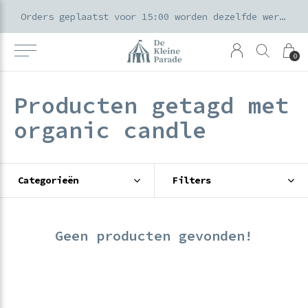
k voor ouders & kids in de Amsterdamse Pijp
Orders geplaatst voor 15:00 worden dezelfde werkdag verzonden
0
Producten getagd met
organic candle
Categorieën
Filters
Geen producten gevonden!