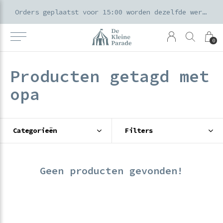
k voor ouders & kids in de Amsterdamse Pijp
Orders geplaatst voor 15:00 worden dezelfde werkdag verzonden
0
Producten getagd met
opa
Categorieën
Filters
Geen producten gevonden!