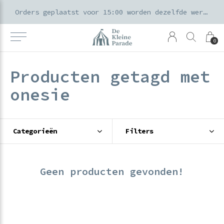
k voor ouders & kids in de Amsterdamse Pijp
Orders geplaatst voor 15:00 worden dezelfde werkdag verzonden
0
Producten getagd met
onesie
Categorieën
Filters
Geen producten gevonden!