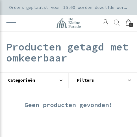
k voor ouders & kids in de Amsterdamse Pijp
Orders geplaatst voor 15:00 worden dezelfde werkdag verzonden
0
Producten getagd met
omkeerbaar
Categorieën
Filters
Geen producten gevonden!