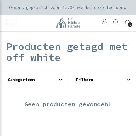
k voor ouders & kids in de Amsterdamse Pijp
Orders geplaatst voor 15:00 worden dezelfde werkdag verzonden
0
Producten getagd met
off white
Categorieën
Filters
Geen producten gevonden!