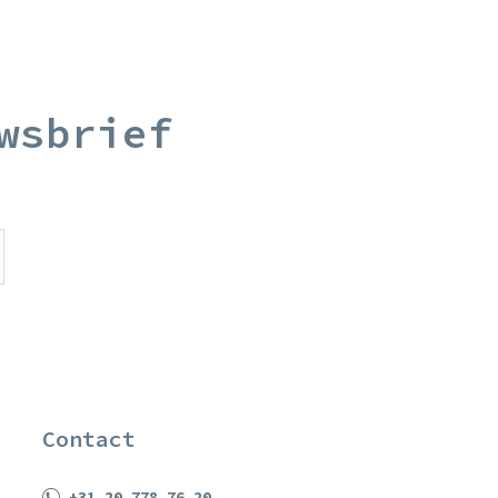
wsbrief
Contact
+31 20 778 76 20